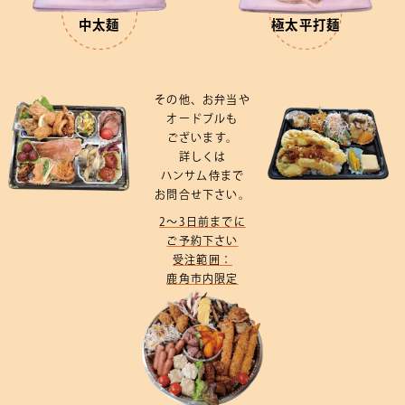
中太麺
極太平打麺
その他、
お弁当や
オードブルも
ございます。
詳しくは
ハンサム侍まで
お問合せ
下さい。
2～3日前までに
ご予約下さい
受注範囲：
鹿角市内限定