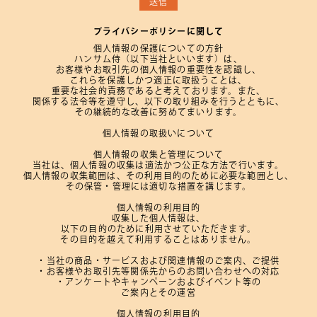
送信
プライバシーポリシーに関して
個人情報の保護についての方針
ハンサム侍（以下当社といいます）は、
お客様やお取引先の個人情報の重要性を認識し、
これらを保護しかつ適正に取扱うことは、
重要な社会的責務であると考えております。
また、
関係する法令等を遵守し、
以下の取り組みを行うとともに、
その継続的な改善に努めてまいります。
個人情報の取扱いについて
個人情報の収集と管理について
当社は、
個人情報の収集は適法かつ公正な方法で行います。
個人情報の収集範囲は、
その利用目的のために必要な範囲とし、
その保管・管理には適切な措置を講じます。
個人情報の利用目的
収集した個人情報は、
以下の目的のために利用させていただきます。
その目的を越えて利用することはありません。
・当社の商品・サービスおよび関連情報のご案内、
ご提供
・お客様やお取引先等関係先からの
お問い合わせへの対応
・アンケートやキャンペーンおよびイベント等の
ご案内とその運営
個人情報の利用目的