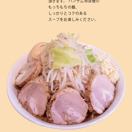
頂きます。
ハンサム侍
自慢の
もっちもちの
麺、
しっかりと
コクの
ある
スープを
お楽しみ
ください。