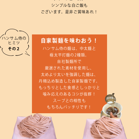
シンプルな
白ご飯も
ございます。
是非
ご賞味あれ！
ハンサム侍の
自家製麺を味わおう！
ヒミツ
ハンサム侍の
麺は、
中太麺と
その２
極太平打麺の
2種類。
自社製麺所で
厳選された素材を使用し、
太めより太いを強調した麺は、
丹精込め製造した
自家製麺です。
もっちりとした食感と
しっかりと
噛み応えのあるコシが
抜群！
スープとの相性も
もちろんバッチリです！