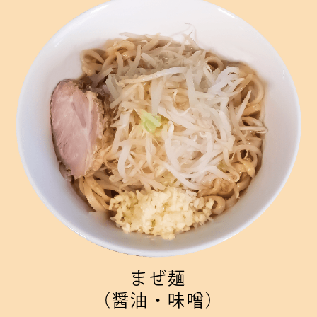
まぜ麺
（醤油・味噌）