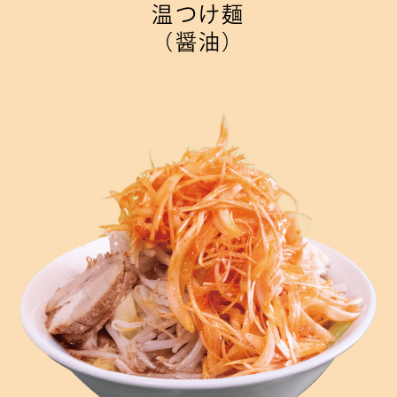
温つけ麺
（醤油）