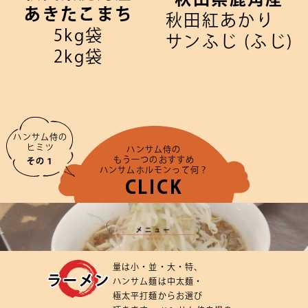
あきたこまち
秋田紅あかり
5kg袋
サンふじ (ふじ)
2kg袋
ハンサム侍の
ヒミツ
ハンサム侍の
もう一つのおすすめ
その１
ハンサムホルモンって何？
CLICK
量は
小・
並・
大・
特、
ハンサム麺は
中太麺・
極太平打麺
から
お選び