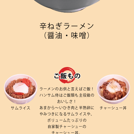
辛ねぎラーメン
（醤油・味噌）
ラーメンの
お供と
言えば
ご飯！
ハンサム侍は
ご飯類も
主役級の
おいしさ！
あまから～いひき肉と
半熟卵に
サムライス
チャーシュー丼
やみつきになる
サムライスや、
ボリュームたっぷりの
自家製チャーシューの
チャーシュー丼。