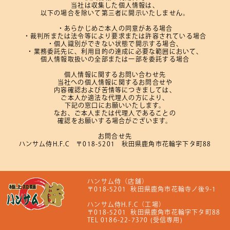
当社は収集した個人情報は、
以下の場合を除いて第三者に開示いたしません。
・あらかじめご本人の同意がある場合
・裁判所または法令等により
要求または許容されている場合
・個人識別ができない状態で開示する場合、
・業務委託先に、
利用目的の達成に必要な範囲において、
個人情報取扱いの全部または一部を委託する場合
個人情報に関するお問い合わせ先
当社への個人情報に関するお問合せや
内容確認および苦情等につきましては、
ご本人か適法な代理人の方により、
下記の窓口にお願いいたします。
なお、
ご本人または代理人であることの
確認をお願いする場合がございます。
お問合せ先
ハンサム侍H.F.C
〒018-5201
秋田県鹿角市花輪字下タ町88
ハンサム侍（店舗）
〒018-5201
秋田県鹿角市花輪寺ノ後9-1
ハンサム侍H.F.C（工場）
〒018-5201
秋田県鹿角市花輪字下タ町88
TEL 0186-22-7370 (受信専用)